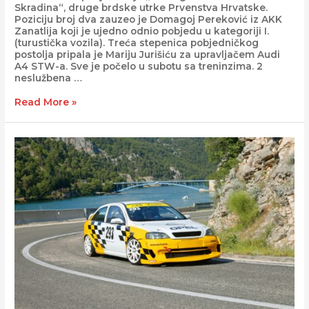
Skradina“, druge brdske utrke Prvenstva Hrvatske.
Poziciju broj dva zauzeo je Domagoj Pereković iz AKK
Zanatlija koji je ujedno odnio pobjedu u kategoriji I.
(turustička vozila). Treća stepenica pobjedničkog
postolja pripala je Mariju Jurišiću za upravljačem Audi
A4 STW-a. Sve je počelo u subotu sa treninzima. 2
neslužbena …
Read More »