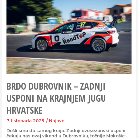
BRDO DUBROVNIK – ZADNJI
USPONI NA KRAJNJEM JUGU
HRVATSKE
7. listopada 2025.
/
Najave
Došli smo do samog kraja. Zadnji ovosezonski usponi
čekaju nas ovaj vikend u Dubrovniku, točnije Mokošici.