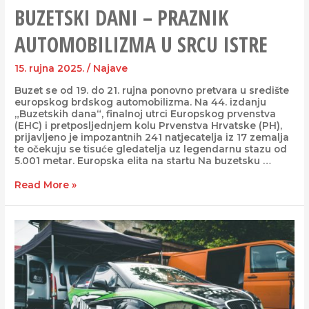
BUZETSKI DANI – PRAZNIK
AUTOMOBILIZMA U SRCU ISTRE
15. rujna 2025.
/
Najave
Buzet se od 19. do 21. rujna ponovno pretvara u središte
europskog brdskog automobilizma. Na 44. izdanju
„Buzetskih dana“, finalnoj utrci Europskog prvenstva
(EHC) i pretposljednjem kolu Prvenstva Hrvatske (PH),
prijavljeno je impozantnih 241 natjecatelja iz 17 zemalja
te očekuju se tisuće gledatelja uz legendarnu stazu od
5.001 metar. Europska elita na startu Na buzetsku …
Read More »