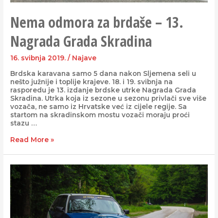
Nema odmora za brdaše – 13.
Nagrada Grada Skradina
16. svibnja 2019.
/
Najave
Brdska karavana samo 5 dana nakon Sljemena seli u
nešto južnije i toplije krajeve. 18. i 19. svibnja na
rasporedu je 13. izdanje brdske utrke Nagrada Grada
Skradina. Utrka koja iz sezone u sezonu privlači sve više
vozača, ne samo iz Hrvatske već iz cijele regije. Sa
startom na skradinskom mostu vozači moraju proći
stazu …
Read More »