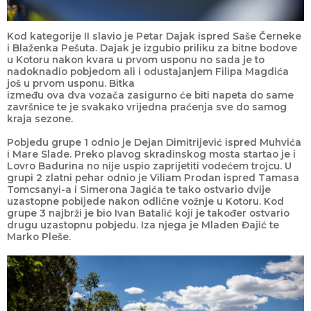
Kod kategorije II slavio je Petar Dajak ispred Saše Černeke
i Blaženka Pešuta. Dajak je izgubio priliku za bitne bodove
u Kotoru nakon kvara u prvom usponu no sada je to
nadoknadio pobjedom ali i odustajanjem Filipa Magdića
još u prvom usponu. Bitka
između ova dva vozača zasigurno će biti napeta do same
završnice te je svakako vrijedna praćenja sve do samog
kraja sezone.
Pobjedu grupe 1 odnio je Dejan Dimitrijević ispred Muhvića
i Mare Slade. Preko plavog skradinskog mosta startao je i
Lovro Badurina no nije uspio zaprijetiti vodećem trojcu. U
grupi 2 zlatni pehar odnio je Viliam Prodan ispred Tamasa
Tomcsanyi-a i Simerona Jagića te tako ostvario dvije
uzastopne pobijede nakon odlične vožnje u Kotoru. Kod
grupe 3 najbrži je bio Ivan Batalić koji je također ostvario
drugu uzastopnu pobjedu. Iza njega je Mladen Đajić te
Marko Pleše.