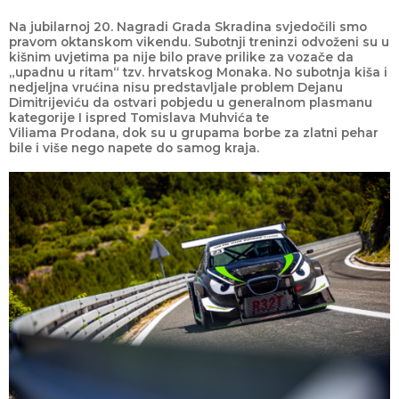
Na jubilarnoj 20. Nagradi Grada Skradina svjedočili smo
pravom oktanskom vikendu. Subotnji treninzi odvoženi su u
kišnim uvjetima pa nije bilo prave prilike za vozače da
„upadnu u ritam“ tzv. hrvatskog Monaka. No subotnja kiša i
nedjeljna vrućina nisu predstavljale problem Dejanu
Dimitrijeviću da ostvari pobjedu u generalnom plasmanu
kategorije I ispred Tomislava Muhvića te
Viliama Prodana, dok su u grupama borbe za zlatni pehar
bile i više nego napete do samog kraja.