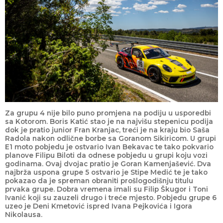
Za grupu 4 nije bilo puno promjena na podiju u usporedbi
sa Kotorom. Boris Katić stao je na najvišu stepenicu podija
dok je pratio junior Fran Kranjac, treći je na kraju bio Saša
Radola nakon odlične borbe sa Goranom Sikiricom. U grupi
E1 moto pobjedu je ostvario Ivan Bekavac te tako pokvario
planove Filipu Biloti da odnese pobjedu u grupi koju vozi
godinama. Ovaj dvojac pratio je Goran Kamenjašević. Dva
najbrža uspona grupe 5 ostvario je Stipe Medić te je tako
pokazao da je spreman obraniti prošlogodišnju titulu
prvaka grupe. Dobra vremena imali su Filip Škugor i Toni
Ivanić koji su zauzeli drugo i treće mjesto. Pobjedu grupe 6
uzeo je Deni Kmetović ispred Ivana Pejkovića i Igora
Nikolausa.