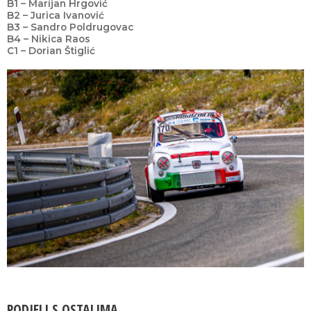
B1 – Marijan Hrgović
B2 – Jurica Ivanović
B3 – Sandro Poldrugovac
B4 – Nikica Raos
C1 – Dorian Štiglić
PODJELI S OSTALIMA