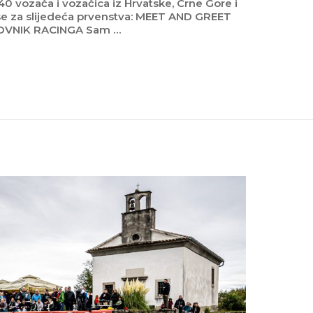
40 vozača i vozačica iz Hrvatske, Crne Gore i
 se za slijedeća prvenstva: MEET AND GREET
OVNIK RACINGA Sam …