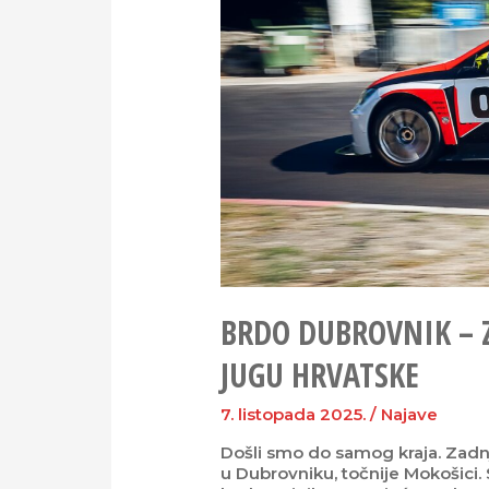
BRDO DUBROVNIK – 
JUGU HRVATSKE
7. listopada 2025.
/
Najave
Došli smo do samog kraja. Zadn
u Dubrovniku, točnije Mokošici.