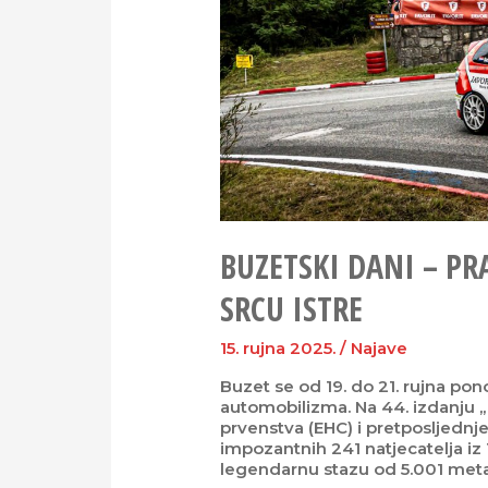
BUZETSKI DANI – P
SRCU ISTRE
15. rujna 2025.
/
Najave
Buzet se od 19. do 21. rujna po
automobilizma. Na 44. izdanju „
prvenstva (EHC) i pretposljednje
impozantnih 241 natjecatelja iz 
legendarnu stazu od 5.001 metar