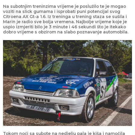
Na subotnjim treninzima vrijeme je poslužilo te je mogao
voziti na slick gumama i isprobati puni potencijal svog
Citroena AX Gt-a 1.6. Iz treninga u trening staza se sušila i
Marin je radio sve bolja vremena. Najbolje vrijeme koje je
uspio izmjeriti bilo je 3 minute i 46 sekundi što je itekako
dobro vrijeme s obzirom na slabo poznavanje automobila.
Tokom noći sa subote na nedjelju pala je kiša i namočila