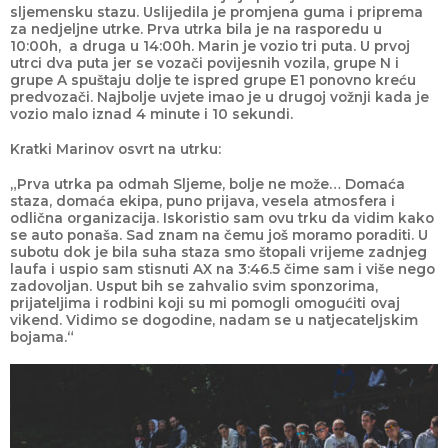
sljemensku stazu. Uslijedila je promjena guma i priprema
za nedjeljne utrke. Prva utrka bila je na rasporedu u
10:00h, a druga u 14:00h. Marin je vozio tri puta. U prvoj
utrci dva puta jer se vozači povijesnih vozila, grupe N i
grupe A spuštaju dolje te ispred grupe E1 ponovno kreću
predvozači. Najbolje uvjete imao je u drugoj vožnji kada je
vozio malo iznad 4 minute i 10 sekundi.
Kratki Marinov osvrt na utrku:
„Prva utrka pa odmah Sljeme, bolje ne može… Domaća
staza, domaća ekipa, puno prijava, vesela atmosfera i
odlična organizacija. Iskoristio sam ovu trku da vidim kako
se auto ponaša. Sad znam na čemu još moramo poraditi. U
subotu dok je bila suha staza smo štopali vrijeme zadnjeg
laufa i uspio sam stisnuti AX na 3:46.5 čime sam i više nego
zadovoljan. Usput bih se zahvalio svim sponzorima,
prijateljima i rodbini koji su mi pomogli omogućiti ovaj
vikend. Vidimo se dogodine, nadam se u natjecateljskim
bojama.“