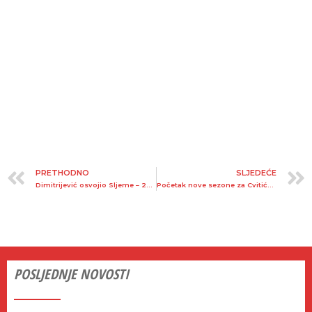
PRETHODNO
SLJEDEĆE
Dimitrijević osvojio Sljeme – 26. Nagrada Stubičkih Toplica 2019
Početak nove sezone za Cvitića – 13. Nagrada Grada Skradina
POSLJEDNJE NOVOSTI