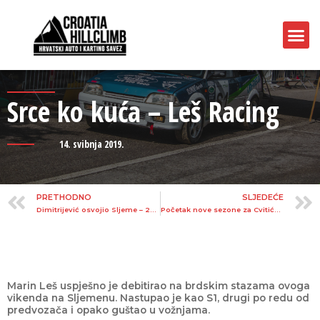
Srce ko kuća – Leš Racing
14. svibnja 2019.
PRETHODNO
SLJEDEĆE
Dimitrijević osvojio Sljeme – 26. Nagrada Stubičkih Toplica 2019
Početak nove sezone za Cvitića – 13. Nagrada Grada Skradina
Marin Leš uspješno je debitirao na brdskim stazama ovoga
vikenda na Sljemenu. Nastupao je kao S1, drugi po redu od
predvozača i opako guštao u vožnjama.