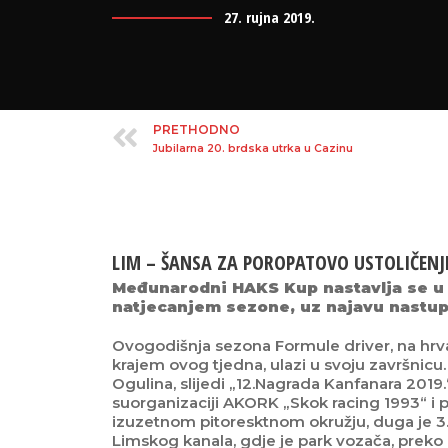
27. rujna 2019.
PRETHODNO
Jubilarna 20. brdska utrka u Cazinu
LIM – ŠANSA ZA POROPATOVO USTOLIČENJ
Međunarodni HAKS Kup nastavlja se u
natjecanjem sezone, uz najavu nastup
Ovogodišnja sezona Formule driver, na hrvat
krajem ovog tjedna, ulazi u svoju završnic
Ogulina, slijedi „12.Nagrada Kanfanara 2019
suorganizaciji AKORK „Skok racing 1993“ i 
izuzetnom pitoresktnom okružju, duga je 3
Limskog kanala, gdje je park vozača, preko 