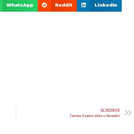
WhatsApp
Reddit
LinkedIn
SLJEDEĆE
Tamás Szabó stiže u Skradin!