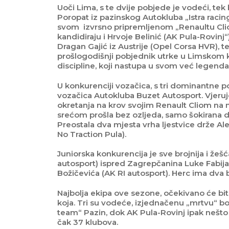
Uoči Lima, s te dvije pobjede je vodeći, te
Poropat iz pazinskog Autokluba „Istra racin
svom izvrsno pripremljenom „Renaultu Clio
kandidiraju i Hrvoje Belinić (AK Pula-Rovin
Dragan Gajić iz Austrije (Opel Corsa HVR), 
prošlogodišnji pobjednik utrke u Limskom kan
discipline, koji nastupa u svom već legend
U konkurenciji vozačica, s tri dominantne p
vozačica Autokluba Buzet Autosport. Vjeruje
okretanja na krov svojim Renault Cliom na n
srećom prošla bez ozljeda, samo šokirana do
Preostala dva mjesta vrha ljestvice drže Al
No Traction Pula).
Juniorska konkurencija je sve brojnija i žešć
autosport) ispred Zagrepčanina Luke Fabijan
Božičevića (AK RI autosport). Herc ima dva 
Najbolja ekipa ove sezone, očekivano će biti 
koja. Tri su vodeće, izjednačenu „mrtvu“ b
team“ Pazin, dok AK Pula-Rovinj ipak nešto
čak 37 klubova.