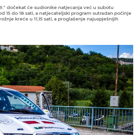
9.“ dočekat će sudionike natjecanja već u subotu
od 15 do 18 sati, a natjecateljski program sutradan počinje
žnje kreće u 11,15 sati, a proglašenje najuspješnijih