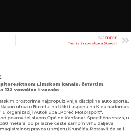
SLJEDEĆE
Tamás Szabó stiže u Skradin!
E
 pitoresktnom Limskom kanalu, četvrtim
a 132 vozačice i vozača
skim prostorima najpropulzivnije discipline auto sporta,,
u. Nakon utrka u Buzetu, na Učki i usponu na Klek nadomak
.“ u organizaciji Autokluba „Poreč Motorsport“,
pod pokroviteljstvom Općine Kanfanar. Specifična staza, u
.550 metara, od prilazne ceste samom vrhu zaljeva
magistralnog pravca u smjeru Krunčića. Postavit će se i