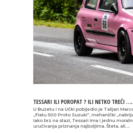
TESSARI ILI POROPAT ? ILI NETKO TREĆI ….
U Buzetu i na Učki pobijedio je Talijan Mar
„Fiatu 500 Proto Suzuki“, mehanički „nabr
Iako brz na stazi, Tessari ima i jednu moral
uručivanja priznanja najboljima. Šteta, ali….