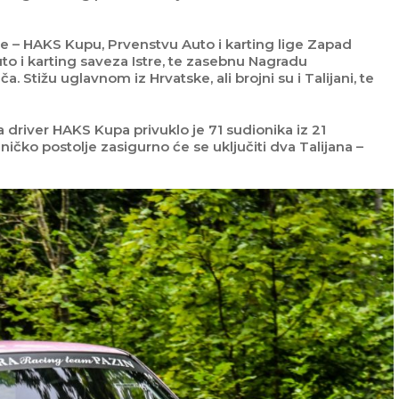
je – HAKS Kupu, Prvenstvu Auto i karting lige Zapad
uto i karting saveza Istre, te zasebnu Nagradu
a. Stižu uglavnom iz Hrvatske, ali brojni su i Talijani, te
driver HAKS Kupa privuklo je 71 sudionika iz 21
ničko postolje zasigurno će se uključiti dva Talijana –