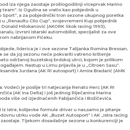
k bod iza njega zaostaje prošlogodišnji viceprvak Marino
g team“. Iz Ogulina se vratio kao pobjednik u
 Sport“, a za pobjednički tron sezone ukupnog poretka
j“) u „Renaultu Clio Cup“, svojevremeni Kup pobjednik
te Donald Milokanović (AKORK Skok racing 1993),
alu, izvrsni istarski automobilist, specijalist za ove
arom nabrijanom Fićeku.
objede, liderica je i ove sezone Talijanka Romina Bressan,
 se da joj sezonu neće pokvariti vatreno krštenje
eto održanoj buzetskoj brdskoj utrci, kojom je prilikom
gađajem. Nastup u Limu prijavila je u „Citroen Saxu“.
eksandra Jurdana (AK RI autosport) i Amira Bradarić (AMK
a. Vodeći je poslije tri natjecanja Renato Herc (AK RI
čića (AK Ina Delta) i još jednog Riječanina Marina
boda više od izjednačenih Fabijančića i Božičevića.
iz Istre, kolijevke formule driver u nas,samo je pitanje
odovnu utrku vode AK „Buzet Autosport“ i AK „Istra racing
 zaostaje. Tijekom dosadašnje sezone u konkurenciji je