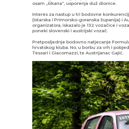
osam „šikana“, usporenja duž dionice.
Interes za nastup u tri bodovne konkurenci
(Istarska i Primorsko-goranska županija) i A
organizatora, iskazalo je 132 vozačice i vozač
poneki slovenski i austrijski vozač.
Pretposljednje bodovno natjecanje Formula 
hrvatskog kluba. No, u borbu za vrh i pobjed
Tessari i Giacomazzi, te Austrijanac Gajić.