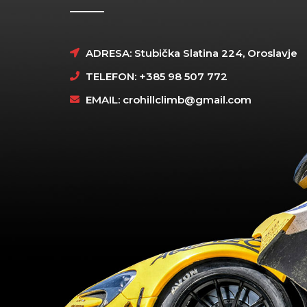
ADRESA: Stubička Slatina 224, Oroslavje
TELEFON: +385 98 507 772
EMAIL:
crohillclimb@gmail.com