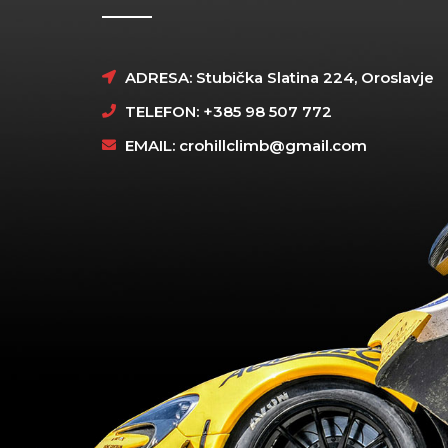
ADRESA: Stubička Slatina 224, Oroslavje
TELEFON: +385 98 507 772
EMAIL:
crohillclimb@gmail.com