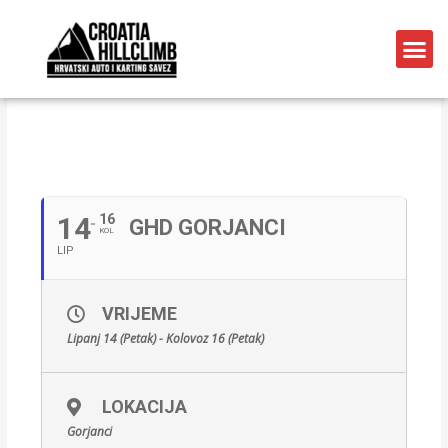
LIPANJ, 2019
14
16
GHD GORJANCI
KOL
LIP
VRIJEME
Lipanj 14 (Petak) - Kolovoz 16 (Petak)
LOKACIJA
Gorjanci