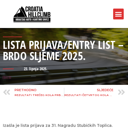
LISTA PRIJAVA/ENTRY LIST –
BRDO SLJEME 2025.
23. lipnja 2025.
PRETHODNO
SLJEDEĆE
REZULTATI TREĆEG KOLA PRBU-A – MALČAKA 2025.
REZULTATI ČETVRTOG KOLA PRBU-A – SLJEME 2025.
Izašla je lista prijava za 31. Nagradu Stubičkih Toplica.