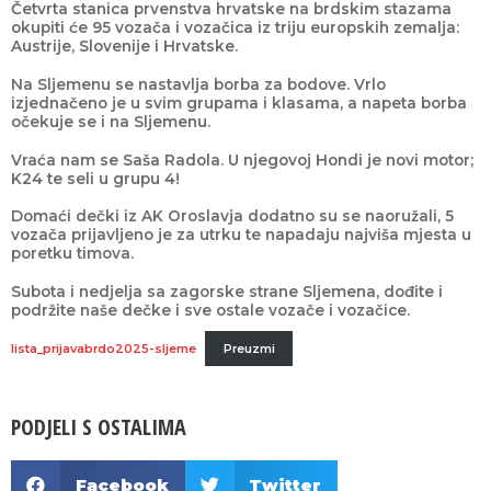
Četvrta stanica prvenstva hrvatske na brdskim stazama
okupiti će 95 vozača i vozačica iz triju europskih zemalja:
Austrije, Slovenije i Hrvatske.
Na Sljemenu se nastavlja borba za bodove. Vrlo
izjednačeno je u svim grupama i klasama, a napeta borba
očekuje se i na Sljemenu.
Vraća nam se Saša Radola. U njegovoj Hondi je novi motor;
K24 te seli u grupu 4!
Domaći dečki iz AK Oroslavja dodatno su se naoružali, 5
vozača prijavljeno je za utrku te napadaju najviša mjesta u
poretku timova.
Subota i nedjelja sa zagorske strane Sljemena, dođite i
podržite naše dečke i sve ostale vozače i vozačice.
lista_prijavabrdo2025-sljeme
Preuzmi
PODJELI S OSTALIMA
Facebook
Twitter