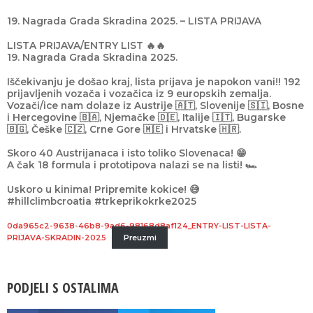
19. Nagrada Grada Skradina 2025. – LISTA PRIJAVA
LISTA PRIJAVA/ENTRY LIST 🔥🔥
19. Nagrada Grada Skradina 2025.
Iščekivanju je došao kraj, lista prijava je napokon vani!! 192
prijavljenih vozača i vozačica iz 9 europskih zemalja.
Vozači/ice nam dolaze iz Austrije 🇦🇹, Slovenije 🇸🇮, Bosne
i Hercegovine 🇧🇦, Njemačke 🇩🇪, Italije 🇮🇹, Bugarske
🇧🇬, Češke 🇨🇿, Crne Gore 🇲🇪 i Hrvatske 🇭🇷.
Skoro 40 Austrijanaca i isto toliko Slovenaca! 😁
A čak 18 formula i prototipova nalazi se na listi! 🏎
Uskoro u kinima! Pripremite kokice! 😅
#hillclimbcroatia #trkeprikokrke2025
0da965c2-9638-46b8-9ad6-98168d8af124_ENTRY-LIST-LISTA-
PRIJAVA-SKRADIN-2025
Preuzmi
PODJELI S OSTALIMA