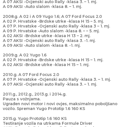
A 07 AKSI -Ocjenski auto Rally -klasa 3. – 1. mj.
A 09 AKSI -Auto slalom -klasa 8. – 1. mj.
2008.g. A 02 i A 09 Yugo 1.6; A 07 Ford Focus 2.0
A 02 P. Hrvatske -Brdske utrke -klasa H 15 – 5. mj.
A 07 P. Hrvatske -Ocjenski auto Rally -klasa 3 – 1. mj.
A 09 P. Hrvatske -Auto slalom -klasa 8. – – 5. mj.
A 02 AKSI -Brdske utrke -klasa H 13 – 2. mj.
A 07 AKSI -Ocjenski auto Rally -klasa 3. -1. mj.
A 09 AKSI -Auto slalom -klasa 8. -1. mj.
2009.g. A 02 Yugo 1.6
A 02 P. Hrvatske -Brdske utrke -klasa H 15 – 1. mj.
A 02 AKSI -Brdske utrke -klasa H 15 – 1. mj.
2010.g. A 07 Ford Focus 2.0
A 07 P. Hrvatske -Ocjenski auto Rally -klasa 3. – 1. mj.
A 07 AKSI -Ocjenski auto Rally -klasa 3. – 1. mj.
2011.g., 2012.g., 2013.g. i 2014.g.
Pauza s vožnjama.
Ugrađen novi motor i novi ovjes, maksimalno poboljšano
vozilo. Spreman Yugo Prototip 1.6 160 KS
2015.g. Yugo Prototip 1.6 160 KS
Testiranje vozila na utrkama Formule Driver