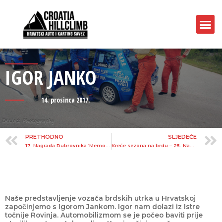
IGOR JANKO
14. prosinca 2017.
PRETHODNO
SLJEDEĆE
17. Nagrada Dubrovnika ‘Memorijal Željko Đuratović’ 07/08.10.2017.
Kreće sezona na brdu – 25. Nagrada Stubičkih Toplica 2018.
Naše predstavljenje vozača brdskih utrka u Hrvatskoj
započinjemo s Igorom Jankom. Igor nam dolazi iz Istre
točnije Rovinja. Automobilizmom se je počeo baviti prije