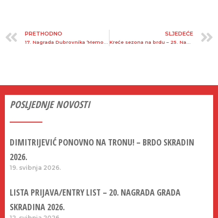
PRETHODNO
SLJEDEĆE
17. Nagrada Dubrovnika ‘Memorijal Željko Đuratović’ 07/08.10.2017.
Kreće sezona na brdu – 25. Nagrada Stubičkih Toplica 2018.
POSLJEDNJE NOVOSTI
DIMITRIJEVIĆ PONOVNO NA TRONU! – BRDO SKRADIN
2026.
19. svibnja 2026.
LISTA PRIJAVA/ENTRY LIST – 20. NAGRADA GRADA
SKRADINA 2026.
12. svibnja 2026.