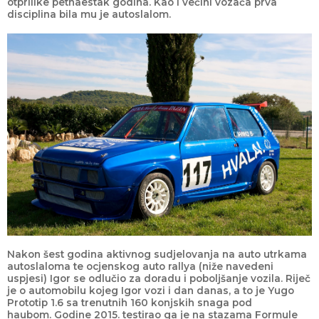
otprilike petnaestak godina. Kao i večini vozača prva
disciplina bila mu je autoslalom.
Nakon šest godina aktivnog sudjelovanja na auto utrkama
autoslaloma te ocjenskog auto rallya (niže navedeni
uspjesi) Igor se odlučio za doradu i poboljšanje vozila. Riječ
je o automobilu kojeg Igor vozi i dan danas, a to je Yugo
Prototip 1.6 sa trenutnih 160 konjskih snaga pod
haubom. Godine 2015. testirao ga je na stazama Formule