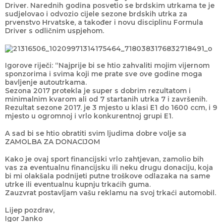
Driver. Narednih godina posvetio se brdskim utrkama te je
sudjelovao i odvozio cijele sezone brdskih utrka za
prvenstvo Hrvatske, a također i novu disciplinu Formula
Driver s odličnim uspjehom.
Igorove riječi: “Najprije bi se htio zahvaliti mojim vijernom
sponzorima i svima koji me prate sve ove godine moga
bavljenje autoutrkama.
Sezona 2017 protekla je super s dobrim rezultatom i
minimalnim kvarom ali od 7 startanih utrka 7 i završenih.
Rezultat sezone 2017. je 3 mjesto u klasi E1 do 1600 ccm, i 9
mjesto u ogromnoj i vrlo konkurentnoj grupi E1.
A sad bi se htio obratiti svim ljudima dobre volje sa
ZAMOLBA ZA DONACIJOM
Kako je ovaj sport financijski vrlo zahtjevan, zamolio bih
vas za eventualnu financijsku ili neku drugu donaciju, koja
bi mi olakšala podnijeti putne troškove odlazaka na same
utrke ili eventualnu kupnju trkaćih guma.
Zauzvrat postavljam vašu reklamu na svoj trkaći automobil.
Lijep pozdrav,
Igor Janko