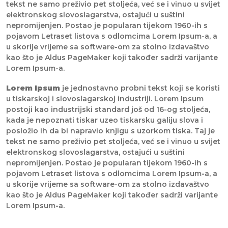
tekst ne samo preživio pet stoljeća, već se i vinuo u svijet
elektronskog slovoslagarstva, ostajući u suštini
nepromijenjen. Postao je popularan tijekom 1960-ih s
pojavom Letraset listova s odlomcima Lorem Ipsum-a, a
u skorije vrijeme sa software-om za stolno izdavaštvo
kao što je Aldus PageMaker koji također sadrži varijante
Lorem Ipsum-a.
Lorem Ipsum
je jednostavno probni tekst koji se koristi
u tiskarskoj i slovoslagarskoj industriji. Lorem Ipsum
postoji kao industrijski standard još od 16-og stoljeća,
kada je nepoznati tiskar uzeo tiskarsku galiju slova i
posložio ih da bi napravio knjigu s uzorkom tiska. Taj je
tekst ne samo preživio pet stoljeća, već se i vinuo u svijet
elektronskog slovoslagarstva, ostajući u suštini
nepromijenjen. Postao je popularan tijekom 1960-ih s
pojavom Letraset listova s odlomcima Lorem Ipsum-a, a
u skorije vrijeme sa software-om za stolno izdavaštvo
kao što je Aldus PageMaker koji također sadrži varijante
Lorem Ipsum-a.