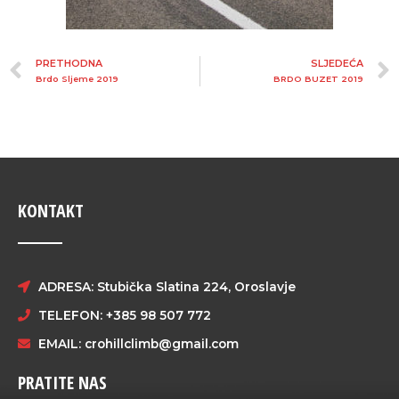
PRETHODNA
SLJEDEĆA
Brdo Sljeme 2019
BRDO BUZET 2019
KONTAKT
ADRESA: Stubička Slatina 224, Oroslavje
TELEFON: +385 98 507 772
EMAIL:
crohillclimb@gmail.com
PRATITE NAS